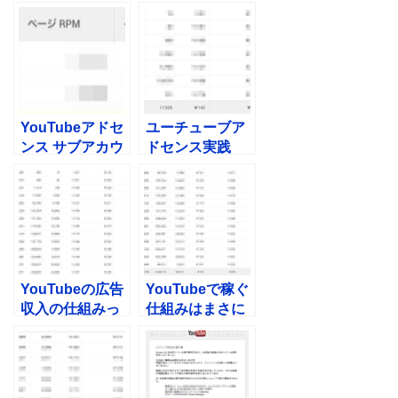
ントが突然削除
ウントが育って
されました！復
きた！収益は？
活できないの？
実績公開。
YouTubeアドセ
ユーチューブア
ンス サブアカウ
ドセンス実践
ントの収益が急
記。サブチャン
激に爆発しまし
ネルがまた火を
た！（2017年6
吹いてきた（＾
月実績）
∇＾）いい波に
乗ってきた！
YouTubeの広告
YouTubeで稼ぐ
収入の仕組みっ
仕組みはまさに
て本当に凄い！
不労所得！日給
日給6万超えを
７万超えを達
達成！！
成！！