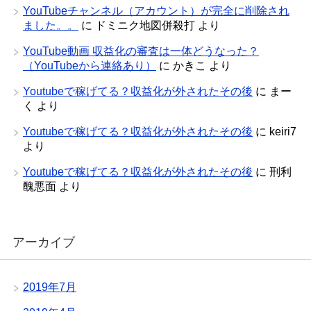
YouTubeチャンネル（アカウント）が完全に削除され
ました。。
に
ドミニク地図併殺打
より
YouTube動画 収益化の審査は一体どうなった？
（YouTubeから連絡あり）
に
かきこ
より
Youtubeで稼げてる？収益化が外されたその後
に
まー
く
より
Youtubeで稼げてる？収益化が外されたその後
に
keiri7
より
Youtubeで稼げてる？収益化が外されたその後
に
刑利
醜悪面
より
アーカイブ
2019年7月