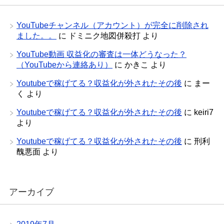
YouTubeチャンネル（アカウント）が完全に削除され
ました。。
に
ドミニク地図併殺打
より
YouTube動画 収益化の審査は一体どうなった？
（YouTubeから連絡あり）
に
かきこ
より
Youtubeで稼げてる？収益化が外されたその後
に
まー
く
より
Youtubeで稼げてる？収益化が外されたその後
に
keiri7
より
Youtubeで稼げてる？収益化が外されたその後
に
刑利
醜悪面
より
アーカイブ