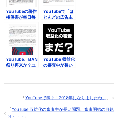
す。
YouTubeの著作
YouTubeで「ほ
権侵害が毎日毎
とんどの広告主
日来る。。嫌が
に適していな
らせかよ・・
い」と判断され
た動画を収益化
に戻す方法。
YouTube、BAN
YouTube 収益化
祭り再来か？ユ
の審査中が長い
ーチューブが15
問題。審査開始
万本の動画を削
の目処は・・・
除しアカウント
消えまくり・・
「
YouTubeで稼ぐ！2018年になりましたね。
」
「
YouTube 収益化の審査中が長い問題。審査開始の目処
は・・・
」