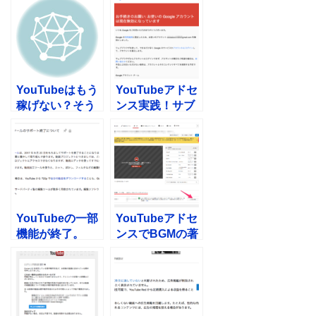
YouTubeはもう
YouTubeアドセ
稼げない？そう
ンス実践！サブ
思ったあなたは
チャンネルがま
危険！
たまた削除・・
YouTubeの一部
YouTubeアドセ
機能が終了。
ンスでBGMの著
youtube.com/e
作権違反をくら
ditor と写真スラ
っても収益化を
イドショー ツー
復活する方法と
ルのサポート終
は？
了するみたいで